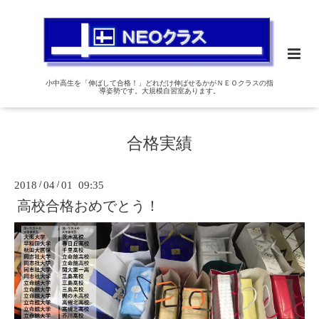
小中高生を「伸ばして合格！」どれだけ伸ばせるかがＮＥＯクラスの指
導姿勢です。大規模自習室あります。
合格実績
2018
/
04
/
01 09:35
高校合格おめでとう！